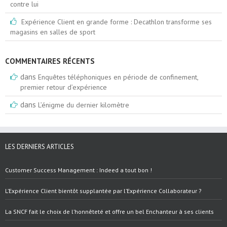
contre lui
Expérience Client en grande forme : Decathlon transforme ses
magasins en salles de sport
COMMENTAIRES RÉCENTS
dans
Enquêtes téléphoniques en période de confinement,
premier retour d’expérience
dans
L’énigme du dernier kilomètre
LES DERNIERS ARTICLES
Customer Success Management : Indeed a tout bon !
L’Expérience Client bientôt supplantée par l’Expérience Collaborateur ?
La SNCF fait le choix de l’honnêteté et offre un bel Enchanteur à ses clients