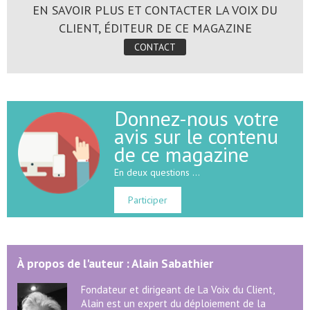
EN SAVOIR PLUS ET CONTACTER LA VOIX DU
CLIENT, ÉDITEUR DE CE MAGAZINE
CONTACT
Donnez-nous votre
avis sur le contenu
de ce magazine
En deux questions ...
Participer
À propos de l'auteur : Alain Sabathier
Fondateur et dirigeant de La Voix du Client,
Alain est un expert du déploiement de la